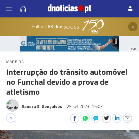
×
Faltam
63 dias
para os
PUB
MADEIRA
Interrupção do trânsito automóvel
no Funchal devido a prova de
atletismo
Sandra S. Gonçalves
29 set 2023
16:03
1