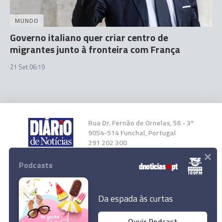
MUNDO
Governo italiano quer criar centro de
migrantes junto à fronteira com França
21 Set 06:19
Rua Dr. Fernão de Ornelas, 56 - 3º
9054-514 Funchal, Portugal
291 202 300
×
Podcasts
Instale a nossa App
Da espada às curtas
Ouvir Podcast