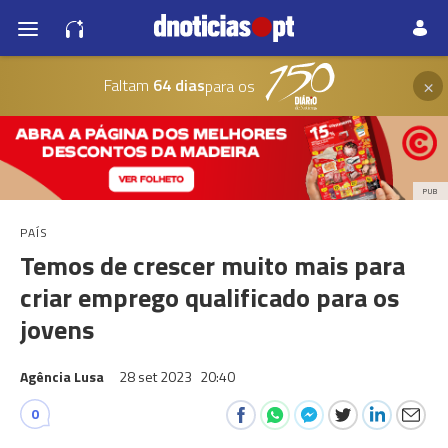
×
Faltam
64 dias
para os
PUB
PAÍS
Temos de crescer muito mais para
criar emprego qualificado para os
jovens
Agência Lusa
28 set 2023
20:40
0