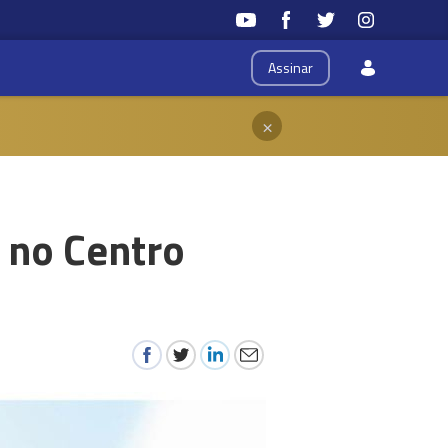
Assinar
×
 no Centro