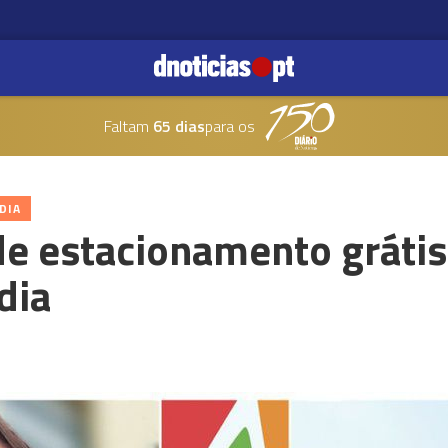
Faltam
65 dias
para os
DIA
de estacionamento grátis
dia