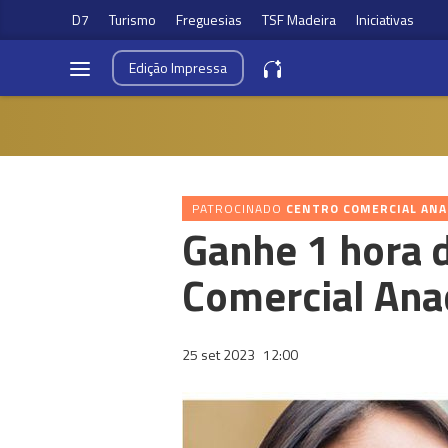
D7
Turismo
Freguesias
TSF Madeira
Iniciativas
Edição
Impressa
PATROCINADO
CENTRO COMERCIAL ANA
Ganhe 1 hora 
Comercial Ana
25 set 2023
12:00