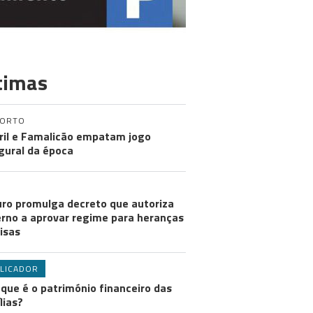
timas
PORTO
ril e Famalicão empatam jogo
gural da época
ro promulga decreto que autoriza
rno a aprovar regime para heranças
visas
LICADOR
 que é o património financeiro das
lias?