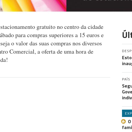
estacionamento gratuito no centro da cidade
Úl
sábado para compras superiores a 15 euros e
seja o valor das suas compras nos diversos
tro Comercial, a oferta de uma hora de
DES
Esto
ida!
inau
PAÍS
Segu
Gove
indi
EXP
O
famí