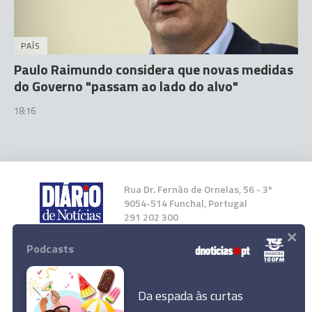
PAÍS
Paulo Raimundo considera que novas medidas
do Governo "passam ao lado do alvo"
18:16
Rua Dr. Fernão de Ornelas, 56 - 3º
9054-514 Funchal, Portugal
291 202 300
×
Podcasts
Instale a nossa App
Da espada às curtas