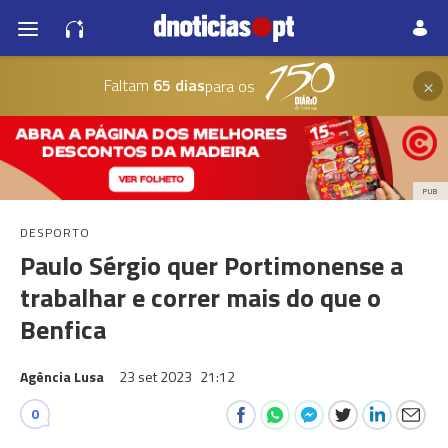
×
Faltam
65 dias
para os
PUB
DESPORTO
Paulo Sérgio quer Portimonense a
trabalhar e correr mais do que o
Benfica
Agência Lusa
23 set 2023
21:12
0