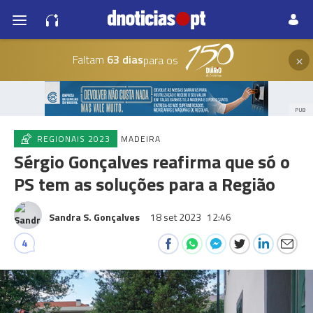
×
Faltam
63 dias
para os
PUB
REGIONAIS 2023
MADEIRA
Sérgio Gonçalves reafirma que só o
PS tem as soluções para a Região
Sandra S. Gonçalves
18 set 2023
12:46
4