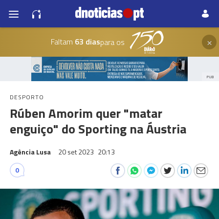
×
Faltam
63 dias
para os
PUB
DESPORTO
Rúben Amorim quer "matar
enguiço" do Sporting na Áustria
Agência Lusa
20 set 2023
20:13
0