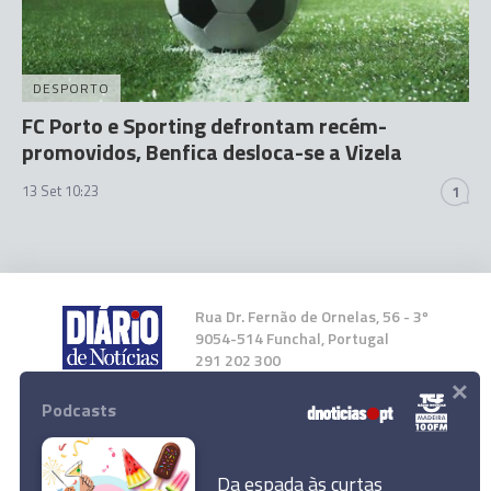
DESPORTO
FC Porto e Sporting defrontam recém-
promovidos, Benfica desloca-se a Vizela
13 Set 10:23
1
Rua Dr. Fernão de Ornelas, 56 - 3º
9054-514 Funchal, Portugal
291 202 300
×
Podcasts
Instale a nossa App
Da espada às curtas