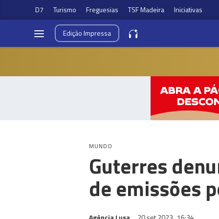
D7
Turismo
Freguesias
TSF Madeira
Iniciativas
Edição
Impressa
MUNDO
Guterres denu
de emissões p
Agência Lusa
20 set 2023
16:34