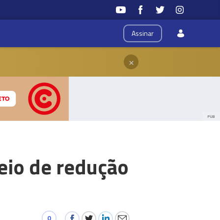
Assinar
×
PUB
eio de redução
0