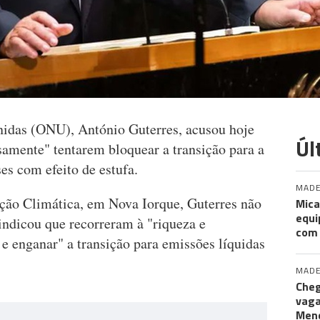
nidas (ONU), António Guterres, acusou hoje
Úl
amente" tentarem bloquear a transição para a
es com efeito de estufa.
MADE
ção Climática, em Nova Iorque, Guterres não
Mica
equi
indicou que recorreram à "riqueza e
com
ir e enganar" a transição para emissões líquidas
MADE
Cheg
vaga
Men