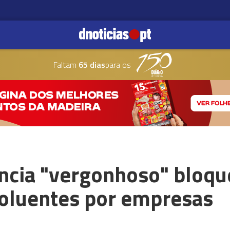
Faltam
65 dias
para os
ncia "vergonhoso" bloqu
oluentes por empresas