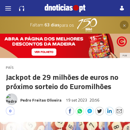
×
Faltam
63 dias
para os
PUB
PAÍS
Jackpot de 29 milhões de euros no
próximo sorteio do Euromilhões
Pedro Freitas Oliveira
19 set 2023
20:56
0