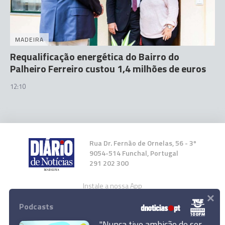
MADEIRA
Requalificação energética do Bairro do
Palheiro Ferreiro custou 1,4 milhões de euros
12:10
Rua Dr. Fernão de Ornelas, 56 - 3º
9054-514 Funchal, Portugal
291 202 300
Instale a nossa App
×
Podcasts
"Nunca tive ambição de ser