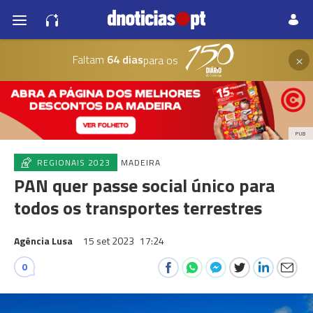
×
Faltam
64 dias
para os
PUB
REGIONAIS 2023
MADEIRA
PAN quer passe social único para
todos os transportes terrestres
Agência Lusa
15 set 2023
17:24
0