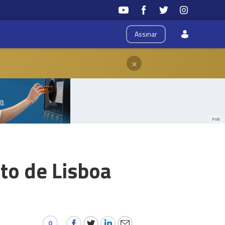
Assinar
×
PUB
to de Lisboa
0