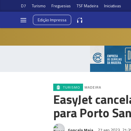
D7
Turismo
Freguesias
TSF Madeira
Iniciativas
Edição
Impressa
TURISMO
MADEIRA
EasyJet cancel
para Porto Sa
Gonçalo Maia
27 ago 2023
21:3