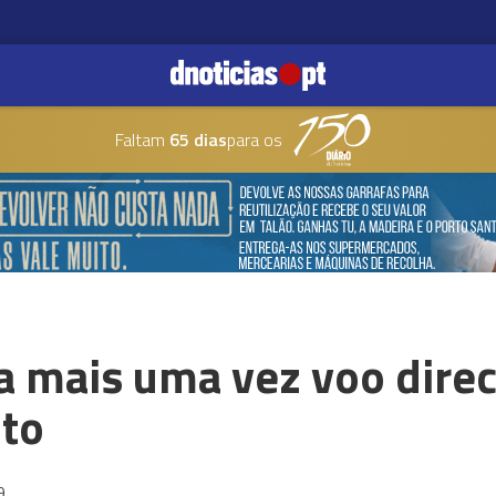
Faltam
65 dias
para os
a mais uma vez voo direc
nto
9