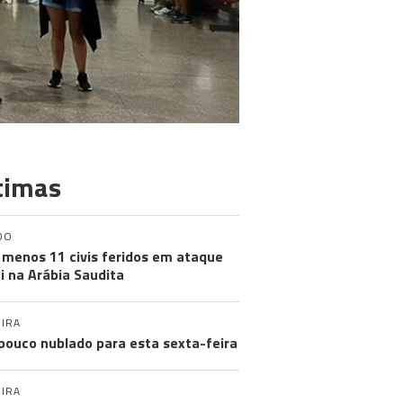
timas
DO
 menos 11 civis feridos em ataque
i na Arábia Saudita
IRA
pouco nublado para esta sexta-feira
IRA