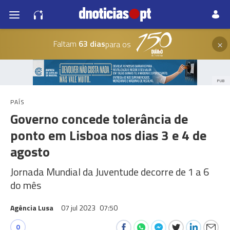
×
Faltam
63 dias
para os
PUB
PAÍS
Governo concede tolerância de
ponto em Lisboa nos dias 3 e 4 de
agosto
Jornada Mundial da Juventude decorre de 1 a 6
do mês
Agência Lusa
07 jul 2023
07:50
0