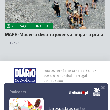
ALTERAÇÕES CLIMÁTICAS
MARE-Madeira desafia jovens a limpar a praia
3 Jul 22:22
Rua Dr. Fernão de Ornelas, 56 - 3º
9054-514 Funchal, Portugal
291 202 300
×
Podcasts
Instale a nossa App
Da espada às curtas