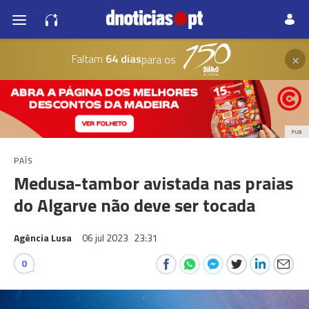
×
Faltam
64 dias
para os
PUB
PAÍS
Medusa-tambor avistada nas praias
do Algarve não deve ser tocada
Agência Lusa
06 jul 2023
23:31
0