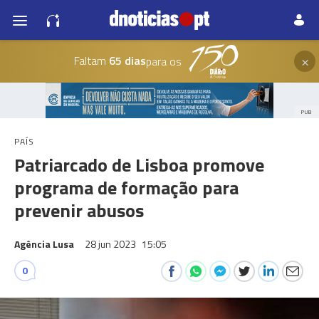
×
Faltam
65 dias
para os
PUB
PAÍS
Patriarcado de Lisboa promove
programa de formação para
prevenir abusos
Agência Lusa
28 jun 2023
15:05
0