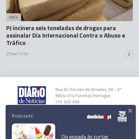
PAÍS
PJ incinera seis toneladas de drogas para
assinalar Dia Internacional Contra o Abuso e
Tráfico
25 Jun 11:54
2
Rua Dr. Fernão de Ornelas, 56 - 3º
9054-514 Funchal, Portugal
291 202 300
×
Podcasts
Instale a nossa App
Da espada às curtas