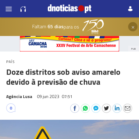
×
Faltam
65 dias
para os
PUB
PAÍS
Doze distritos sob aviso amarelo
devido à previsão de chuva
Agência Lusa
09 jun 2023
07:51
0