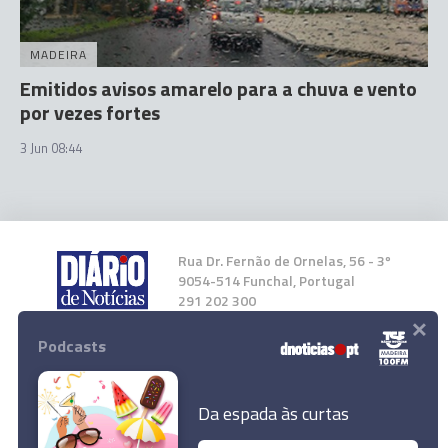
MADEIRA
Emitidos avisos amarelo para a chuva e vento
por vezes fortes
3 Jun 08:44
Rua Dr. Fernão de Ornelas, 56 - 3º
9054-514 Funchal, Portugal
291 202 300
×
Podcasts
Instale a nossa App
Da espada às curtas