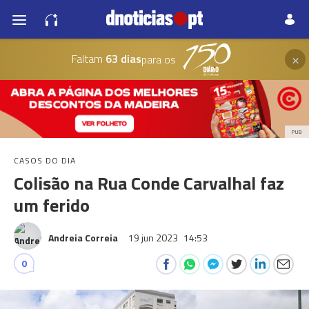
×
Faltam
63 dias
para os
PUB
CASOS DO DIA
Colisão na Rua Conde Carvalhal faz
um ferido
Andreia Correia
19 jun 2023
14:53
0