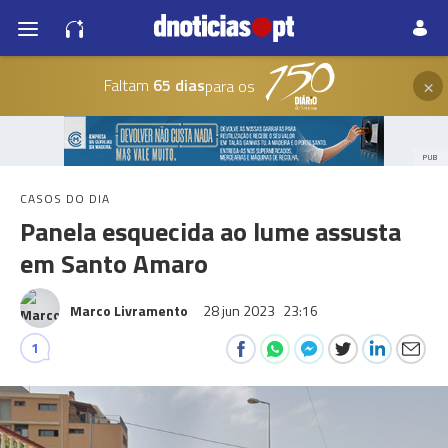
×
Faltam
65 dias
para os
PUB
CASOS DO DIA
Panela esquecida ao lume assusta
em Santo Amaro
Marco Livramento
28 jun 2023
23:16
1