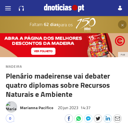
×
Faltam
62 dias
para os
PUB
MADEIRA
Plenário madeirense vai debater
quatro diplomas sobre Recursos
Naturais e Ambiente
Marianna Pacifico
20 jun 2023
14:37
0