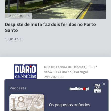
CASOS DO DIA
Despiste de mota faz dois feridos no Porto
Santo
10 Jun 17:56
Rua Dr. Fernão de Ornelas, 56 - 3º
9054-514 Funchal, Portugal
291 202 300
×
Podcasts
Instale a nossa App
Os pequenos anúncios