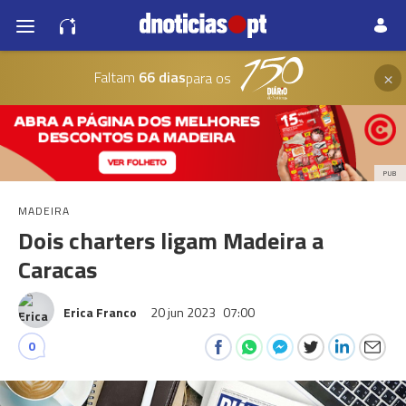
×
Faltam
66 dias
para os
PUB
MADEIRA
Dois charters ligam Madeira a
Caracas
Erica Franco
20 jun 2023
07:00
0