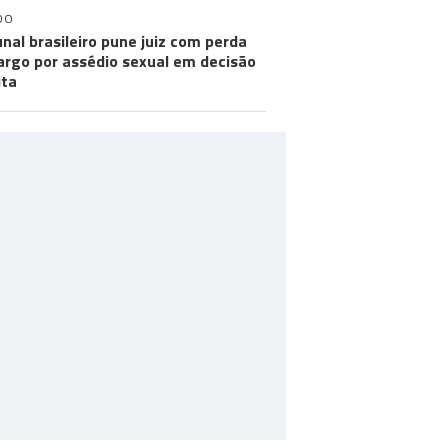
DO
unal brasileiro pune juiz com perda
argo por assédio sexual em decisão
ita