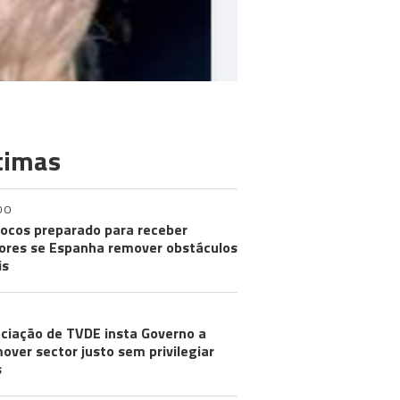
timas
DO
ocos preparado para receber
res se Espanha remover obstáculos
is
ciação de TVDE insta Governo a
over sector justo sem privilegiar
s