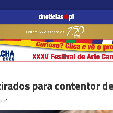
Faltam
65 dias
para os
irados para contentor de
11:40