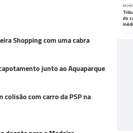
MUN
Trib
do c
inéd
ira Shopping com uma cabra
 capotamento junto ao Aquaparque
m colisão com carro da PSP na