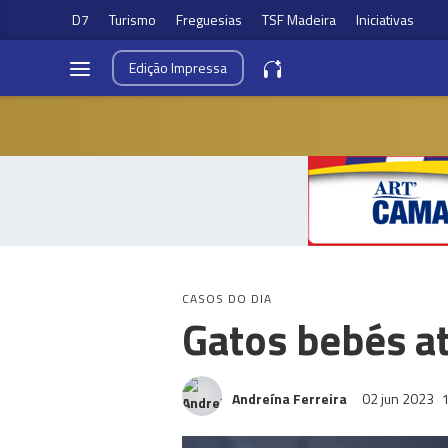
D7
Turismo
Freguesias
TSF Madeira
Iniciativas
Edição
Impressa
CASOS DO DIA
Gatos bebés at
Andreína Ferreira
02 jun 2023