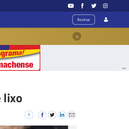
Assinar
×
PUB
 lixo
1