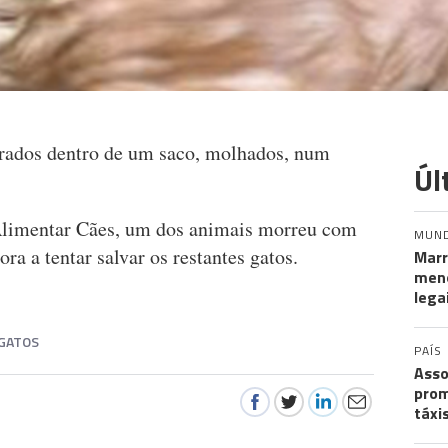
trados dentro de um saco, molhados, num
Úl
Alimentar Cães, um dos animais morreu com
MUN
ra a tentar salvar os restantes gatos.
Marr
meno
lega
GATOS
PAÍS
Asso
prom
táxi