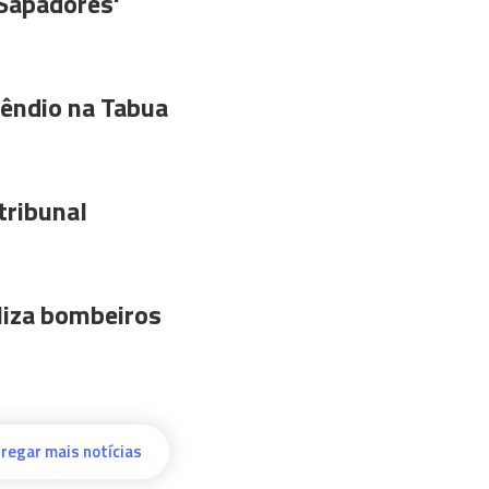
'Sapadores'
êndio na Tabua
tribunal
liza bombeiros
regar mais notícias