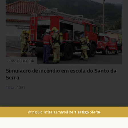
CASOS DO DIA
Simulacro de incêndio em escola do Santo da
Serra
13 Jun 10:33
Atingiu o limite semanal de
1 artigo
oferta
Rua Dr. Fernão de Ornelas, 56 - 3º
9054-514 Funchal, Portugal