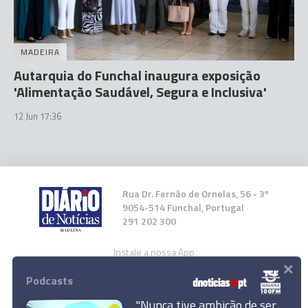
MADEIRA
Autarquia do Funchal inaugura exposição
'Alimentação Saudável, Segura e Inclusiva'
12 Jun 17:36
Rua Dr. Fernão de Ornelas, 56 - 3º
9054-514 Funchal, Portugal
291 202 300
Instale a nossa App
×
Podcasts
"Nunca tive ambição de ser