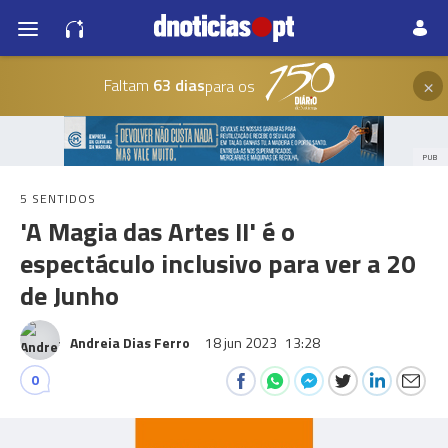
×
Faltam
63 dias
para os
PUB
5 SENTIDOS
'A Magia das Artes II' é o
espectáculo inclusivo para ver a 20
de Junho
Andreia Dias Ferro
18 jun 2023
13:28
0