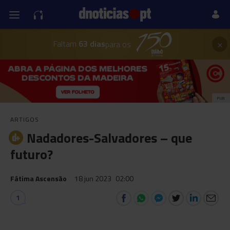
×
Faltam
63 dias
para os
PUB
ARTIGOS
Nadadores-Salvadores – que
futuro?
Fátima Ascensão
18 jun 2023
02:00
1