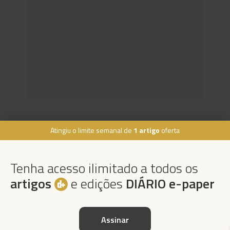
Atingiu o limite semanal de
1 artigo
oferta
Rua Dr. Fernão de Ornelas, 56 - 3º
9054-514 Funchal, Portugal
Tenha acesso ilimitado a todos os
291 202 300
artigos
e edições
DIÁRIO e-paper
Instale a nossa App
×
Podcasts
Assinar
"Nunca tive ambição de ser