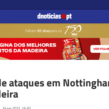
Faltam
65 dias
para os
 de ataques em Nottingh
eira
16 jun 2023
16:30