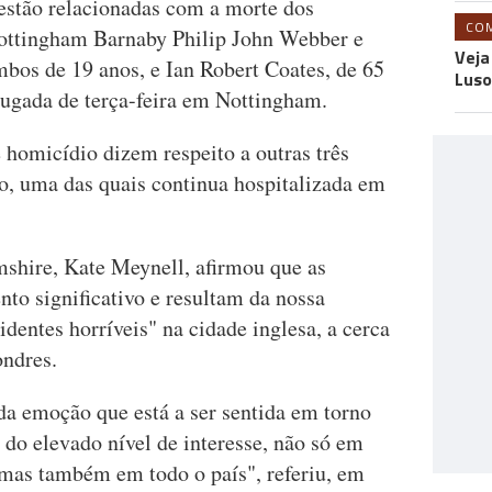
estão relacionadas com a morte dos
CO
Nottingham Barnaby Philip John Webber e
Veja
os de 19 anos, e Ian Robert Coates, de 65
Luso
ugada de terça-feira em Nottingham.
e homicídio dizem respeito a outras três
o, uma das quais continua hospitalizada em
mshire, Kate Meynell, afirmou que as
to significativo e resultam da nossa
identes horríveis" na cidade inglesa, a cerca
ondres.
a emoção que está a ser sentida em torno
 do elevado nível de interesse, não só em
mas também em todo o país", referiu, em