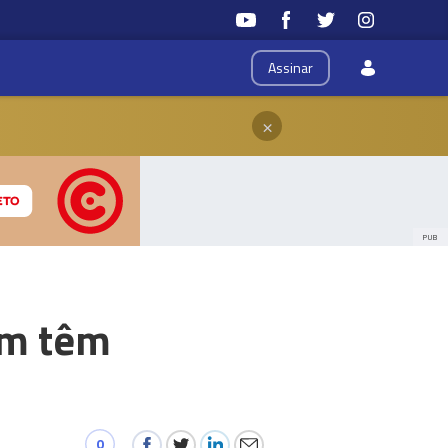
Assinar
×
PUB
am têm
0