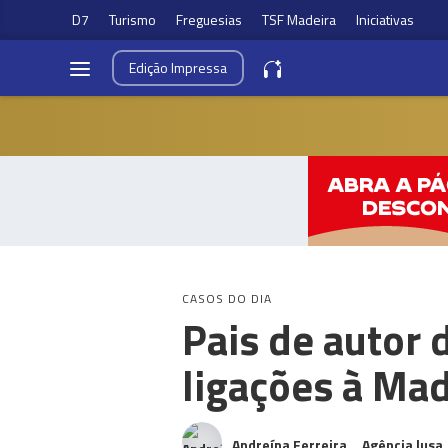
D7
Turismo
Freguesias
TSF Madeira
Iniciativas
Edição
Impressa
CASOS DO DIA
Pais de autor
ligações à Mad
Andreína Ferreira
Agência lusa