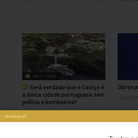
FACT CHECK
Obras p
Será verdade que o Caniço é
a única cidade portuguesa sem
12 Jun 02:0
polícia e bombeiros?
Miguel Fernandes Luís
11 Jun 17:00
1
‹ dnoticias.pt