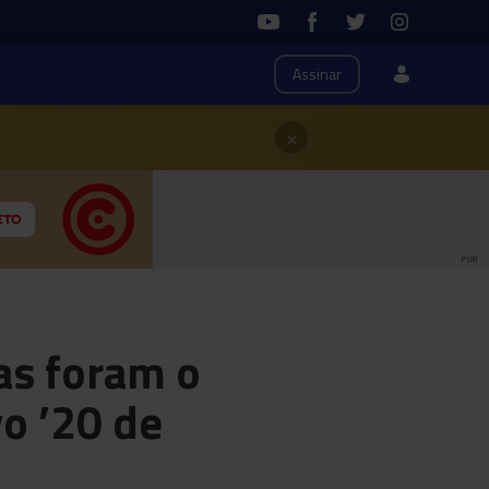
Assinar
×
PUB
as foram o
o ’20 de