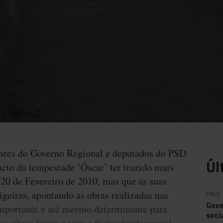
vozes do Governo Regional e deputados do PSD
Úl
acto da tempestade ‘Óscar’ ter trazido mais
 20 de Fevereiro de 2010, mas que as suas
geiras, apontando as obras realizadas nas
PAÍS
Gove
importante e até mesmo determinante para
soci
 as obras foram agora o factor fundamental