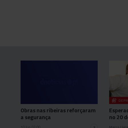
DEPR
Obras nas ribeiras reforçaram
Espera
a segurança
no 20 d
10 Jun 02:00
Marco Livr
3