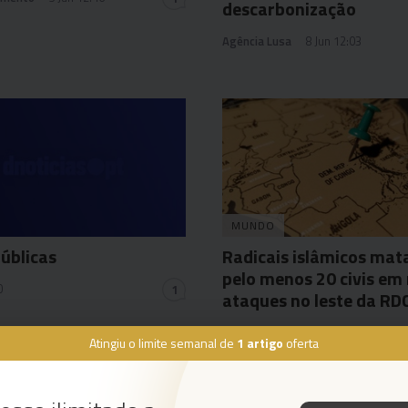
descarbonização
Agência Lusa
8 Jun 12:03
MUNDO
úblicas
Radicais islâmicos ma
pelo menos 20 civis em
0
1
ataques no leste da R
Agência lusa
7 Jun 15:13
Atingiu o limite semanal de
1 artigo
oferta