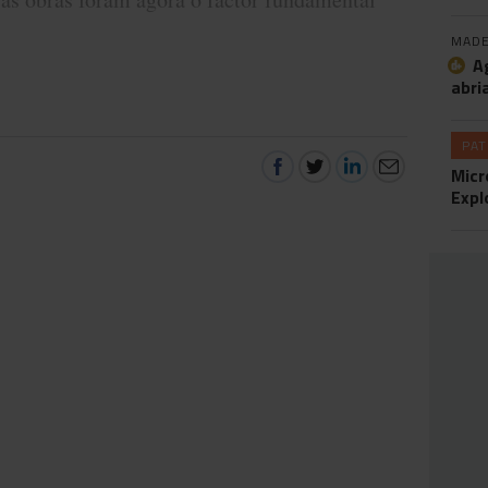
MADE
A
abri
PA
Micr
Expl