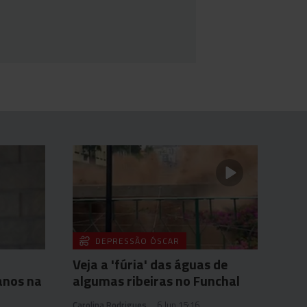
DEPRESSÃO ÓSCAR
Veja a 'fúria' das águas de
anos na
algumas ribeiras no Funchal
Carolina Rodrigues
6 Jun 15:16