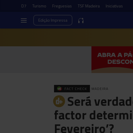
D7
Turismo
Freguesias
TSF Madeira
Iniciativas
Edição
Impressa
FACT CHECK
MADEIRA
Será verdad
factor determi
Fevereiro’?