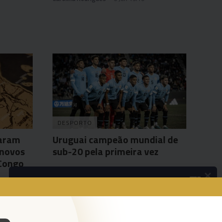
DESPORTO
taram
Uruguai campeão mundial de
 novos
sub-20 pela primeira vez
DCongo
×
Agência Lusa
12 Jun 00:18
Podcasts
Da espada às curtas