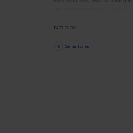
que evitou uma nova tragédia?
FACT CHECK
6
Comentários