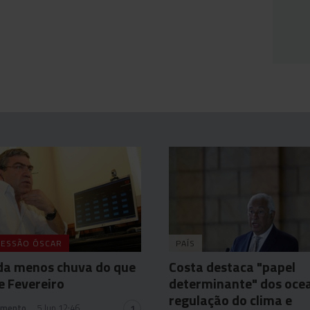
ESSÃO ÓSCAR
PAÍS
da menos chuva do que
Costa destaca "papel
e Fevereiro
determinante" dos oce
regulação do clima e
amento
5 Jun 12:46
1