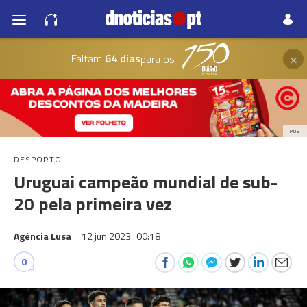
×
Faltam
64 dias
para os
PUB
DESPORTO
Uruguai campeão mundial de sub-
20 pela primeira vez
Agência Lusa
12 jun 2023
00:18
0