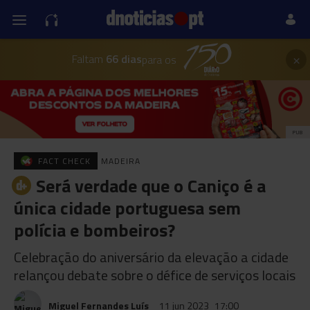
×
Faltam
66 dias
para os
PUB
FACT CHECK
MADEIRA
Será verdade que o Caniço é a
única cidade portuguesa sem
polícia e bombeiros?
Celebração do aniversário da elevação a cidade
relançou debate sobre o défice de serviços locais
Miguel Fernandes Luís
11 jun 2023
17:00