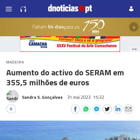
×
Faltam
64 dias
para os
PUB
MADEIRA
Aumento do activo do SERAM em
355,5 milhões de euros
Sandra S. Gonçalves
31 mai 2023
15:32
0