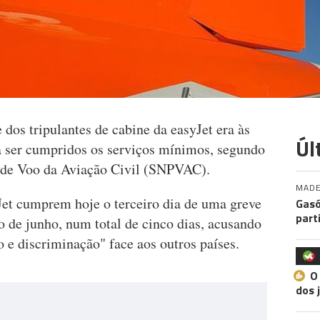
 dos tripulantes de cabine da easyJet era às
Úl
a ser cumpridos os serviços mínimos, segundo
l de Voo da Aviação Civil (SNPVAC).
MADE
yJet cumprem hoje o terceiro dia de uma greve
Gasó
part
io de junho, num total de cinco dias, acusando
o e discriminação" face aos outros países.
O
dos 