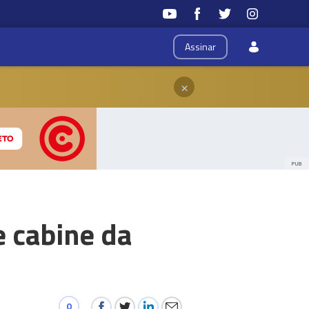
Assinar
×
PUB
e cabine da
0