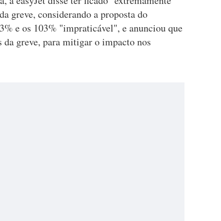
, a easyJet disse ter ficado "extremamente
a greve, considerando a proposta do
63% e os 103% "impraticável", e anunciou que
s da greve, para mitigar o impacto nos