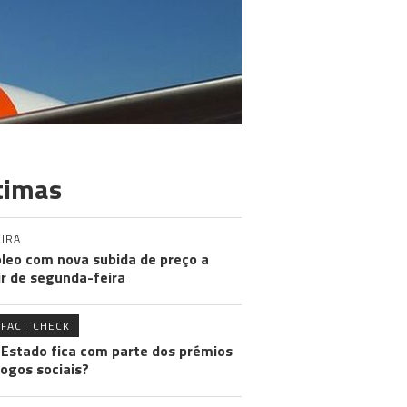
timas
IRA
leo com nova subida de preço a
ir de segunda-feira
FACT CHECK
 Estado fica com parte dos prémios
jogos sociais?