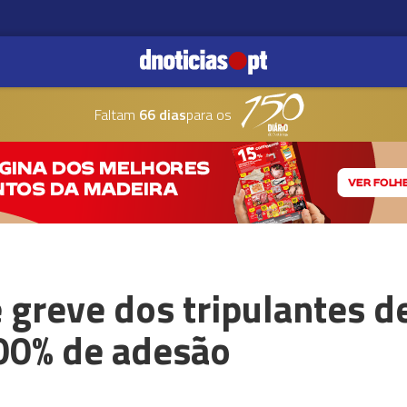
Faltam
66 dias
para os
e greve dos tripulantes d
00% de adesão