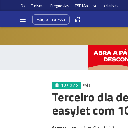
D7
Turismo
Freguesias
TSF Madeira
Iniciativas
Edição
Impressa
TURISMO
PAÍS
Terceiro dia d
easyJet com 1
Agência Lusa
30 mai 2023
09:59