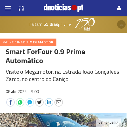
×
Faltam
65 dias
para os
PATROCINADO
MEGAMOTOR
Smart ForFour 0.9 Prime
Automático
Visite o Megamotor, na Estrada João Gonçalves
Zarco, no centro do Caniço
08 abr 2023
19:00
VER GALERIA