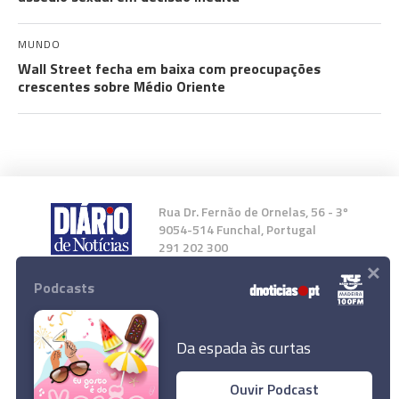
MUNDO
Wall Street fecha em baixa com preocupações
crescentes sobre Médio Oriente
Rua Dr. Fernão de Ornelas, 56 - 3º
9054-514 Funchal, Portugal
291 202 300
×
Podcasts
Instale a nossa App
Da espada às curtas
Ouvir Podcast