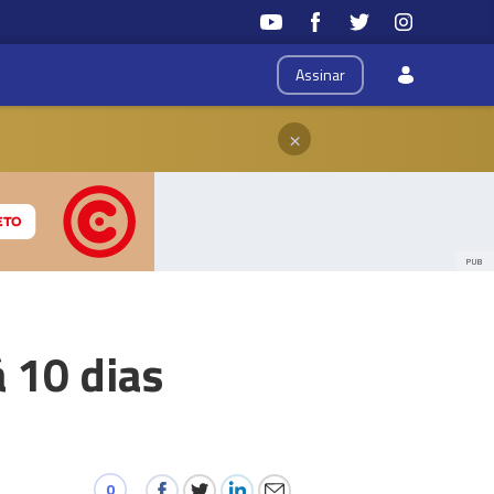
Assinar
×
PUB
á 10 dias
0