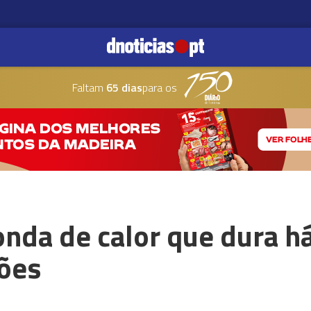
Faltam
65 dias
para os
onda de calor que dura h
ões