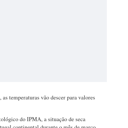
, as temperaturas vão descer para valores
ológico do IPMA, a situação de seca
ugal continental durante o mês de março,