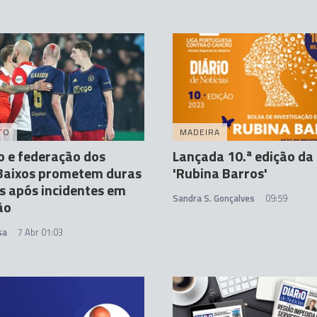
TO
MADEIRA
 e federação dos
Lançada 10.ª edição da
 Baixos prometem duras
'Rubina Barros'
 após incidentes em
Sandra S. Gonçalves
09:59
ão
sa
7 Abr 01:03