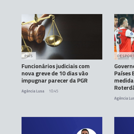
PAÍS
DESPOR
Funcionários judiciais com
Governo
nova greve de 10 dias vão
Países
impugnar parecer da PGR
medidas
Roterd
Agência Lusa
10:45
Agência Lu