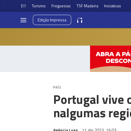
D7
Turismo
Freguesias
TSF Madeira
Iniciativas
Edição
Impressa
PAÍS
Portugal vive 
nalgumas regi
Agência Lusa
11 abr 2023
16:03