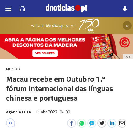
×
Faltam
66 dias
para os
PUB
MUNDO
Macau recebe em Outubro 1.º
fórum internacional das línguas
chinesa e portuguesa
Agência Lusa
11 abr 2023
04:00
0