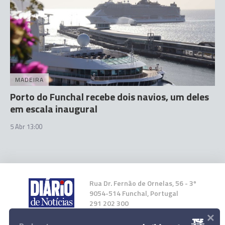
MADEIRA
Porto do Funchal recebe dois navios, um deles
em escala inaugural
5 Abr 13:00
Rua Dr. Fernão de Ornelas, 56 - 3º
9054-514 Funchal, Portugal
291 202 300
×