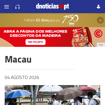
×
Faltam
62 dias
para os
PUB
Macau
04 AGOSTO 2026