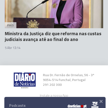
PAÍS
Ministra da Justiça diz que reforma nas custas
judiciais avança até ao final do ano
5 Abr 13:14
Rua Dr. Fernão de Ornelas, 56 - 3º
9054-514 Funchal, Portugal
291 202 300
Instale a nossa App
×
Podcasts