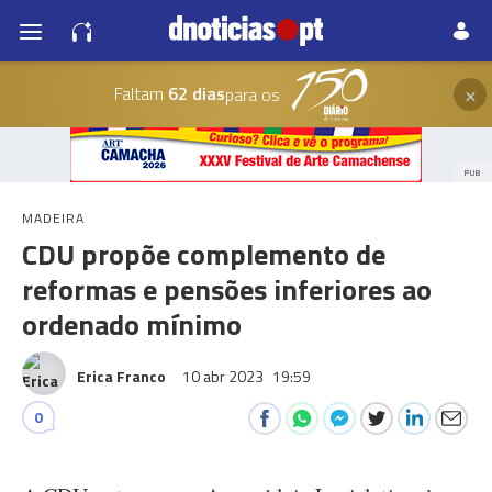
×
Faltam
62 dias
para os
PUB
MADEIRA
CDU propõe complemento de
reformas e pensões inferiores ao
ordenado mínimo
Erica Franco
10 abr 2023
19:59
0