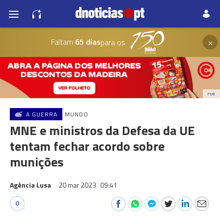
×
Faltam
65 dias
para os
PUB
A GUERRA
MUNDO
MNE e ministros da Defesa da UE
tentam fechar acordo sobre
munições
Agência Lusa
20 mar 2023
09:41
0