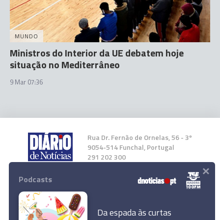
MUNDO
Ministros do Interior da UE debatem hoje
situação no Mediterrâneo
9 Mar 07:36
Rua Dr. Fernão de Ornelas, 56 - 3º
9054-514 Funchal, Portugal
291 202 300
×
Podcasts
Instale a nossa App
Da espada às curtas