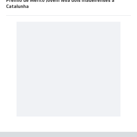
Prémio de Mérito Jovem leva dois madeirenses à
Catalunha