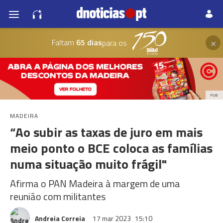
×
Faltam
65 dias
para os
PUB
MADEIRA
“Ao subir as taxas de juro em mais
meio ponto o BCE coloca as famílias
numa situação muito frágil"
Afirma o PAN Madeira à margem de uma
reunião com militantes
Andreia Correia
17 mar 2023
15:10