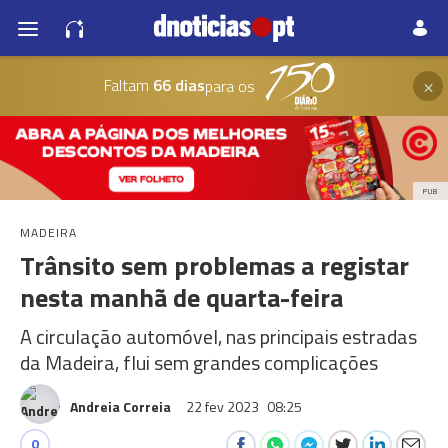
×
Faltam
66 dias
para os
PUB
MADEIRA
Trânsito sem problemas a registar
nesta manhã de quarta-feira
A circulação automóvel, nas principais estradas
da Madeira, flui sem grandes complicações
Andreia Correia
22 fev 2023
08:25
0