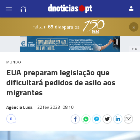
×
Faltam
65 dias
para os
PUB
MUNDO
EUA preparam legislação que
dificultará pedidos de asilo aos
migrantes
Agência Lusa
22 fev 2023
08:10
0