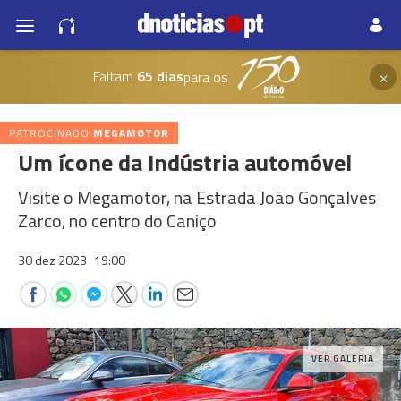
×
Faltam
65 dias
para os
PATROCINADO
MEGAMOTOR
Um ícone da Indústria automóvel
Visite o Megamotor, na Estrada João Gonçalves
Zarco, no centro do Caniço
30 dez 2023
19:00
VER GALERIA