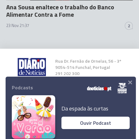
Ana Sousa enaltece o trabalho do Banco
Alimentar Contra a Fome
23 Nov 21:37
2
Rua Dr. Fernão de Ornelas, 56 - 3º
9054-514 Funchal, Portugal
291 202 300
×
Podcasts
Instale a nossa App
Da espada às curtas
Ouvir Podcast
Secretaria Regional de Inclusão e Juventude
© 2023 Empresa Diário de Notícias, Lda.
apoiou campanha do Banco Alimentar
Todos os direitos reservados.