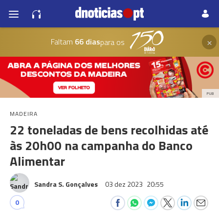
×
Faltam
66 dias
para os
PUB
MADEIRA
22 toneladas de bens recolhidas até
às 20h00 na campanha do Banco
Alimentar
Sandra S. Gonçalves
03 dez 2023
20:55
0