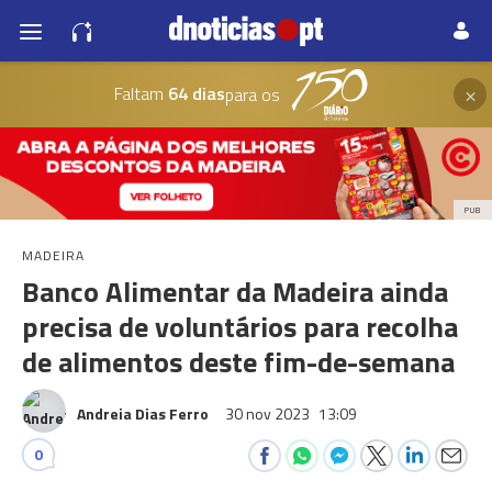
×
Faltam
64 dias
para os
PUB
MADEIRA
Banco Alimentar da Madeira ainda
precisa de voluntários para recolha
de alimentos deste fim-de-semana
Andreia Dias Ferro
30 nov 2023
13:09
0