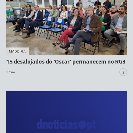
MADEIRA
15 desalojados do ‘Oscar’ permanecem no RG3
17:44
2