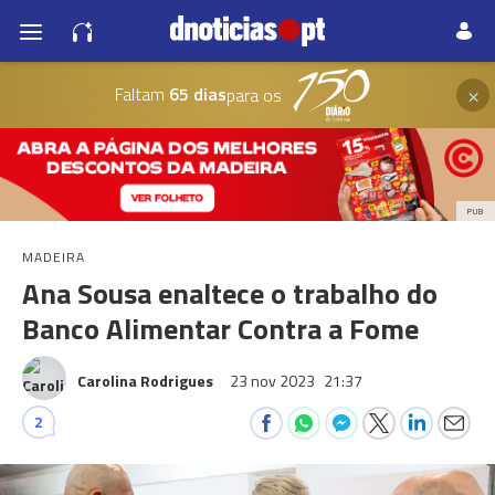
×
Faltam
65 dias
para os
PUB
MADEIRA
Ana Sousa enaltece o trabalho do
Banco Alimentar Contra a Fome
Carolina Rodrigues
23 nov 2023
21:37
2