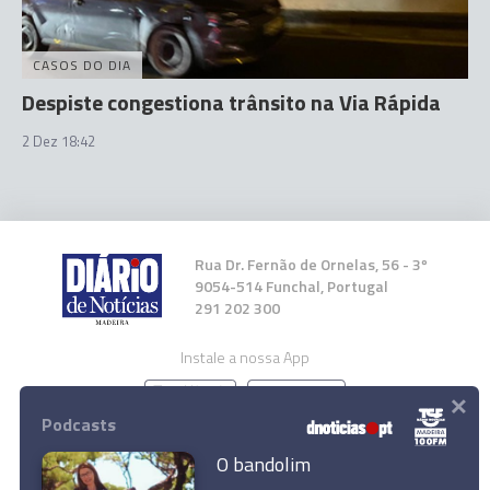
CASOS DO DIA
Despiste congestiona trânsito na Via Rápida
2 Dez 18:42
Rua Dr. Fernão de Ornelas, 56 - 3º
9054-514 Funchal, Portugal
291 202 300
Instale a nossa App
×
Podcasts
O bandolim