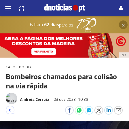
×
Faltam
62 dias
para os
PUB
CASOS DO DIA
Bombeiros chamados para colisão
na via rápida
Andreia Correia
03 dez 2023
10:35
0