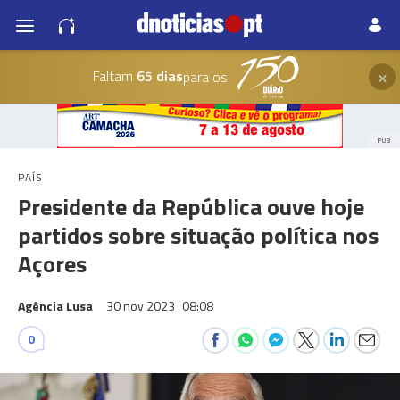
×
Faltam
65 dias
para os
PUB
PAÍS
Presidente da República ouve hoje
partidos sobre situação política nos
Açores
Agência Lusa
30 nov 2023
08:08
0