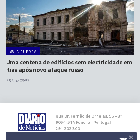
A GUERRA
Uma centena de edifícios sem electricidade em
Kiev após novo ataque russo
25 Nov 09:53
Rua Dr. Fernão de Ornelas, 56 - 3º
9054-514 Funchal, Portugal
291 202 300
×