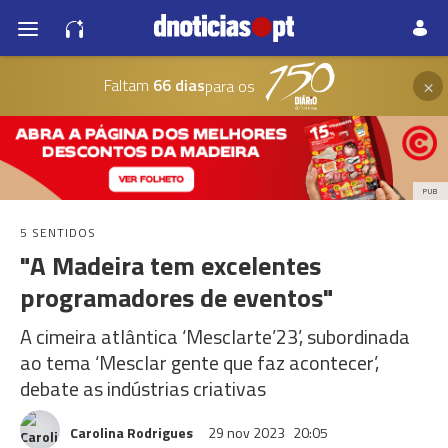
×
Faltam
66 dias
para os
PUB
5 SENTIDOS
"A Madeira tem excelentes
programadores de eventos"
A cimeira atlântica ‘Mesclarte’23’, subordinada
ao tema ‘Mesclar gente que faz acontecer’,
debate as indústrias criativas
Carolina Rodrigues
29 nov 2023
20:05