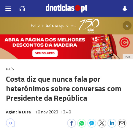
×
Faltam
62 dias
para os
PUB
PAÍS
Costa diz que nunca fala por
heterónimos sobre conversas com
Presidente da República
Agência Lusa
18 nov 2023
13:48
0