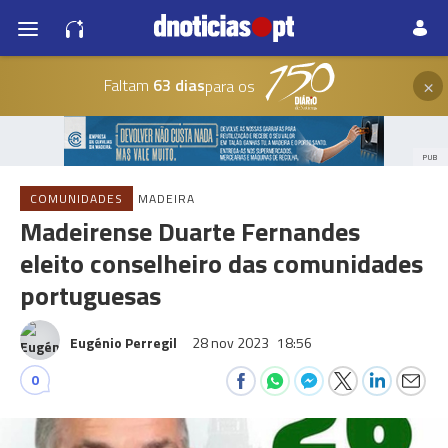
×
Faltam
63 dias
para os
PUB
COMUNIDADES
MADEIRA
Madeirense Duarte Fernandes
eleito conselheiro das comunidades
portuguesas
Eugénio Perregil
28 nov 2023
18:56
0