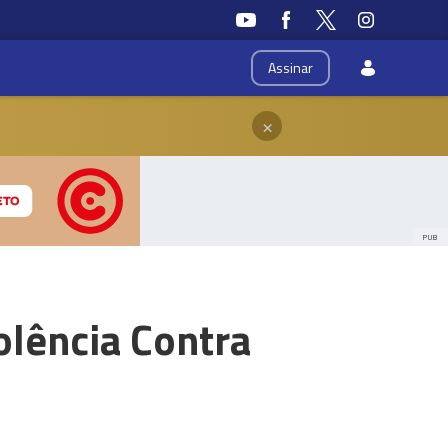
Assinar
×
PUB
olência Contra