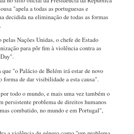
 no sítio oficial da Presidência da República
ousa "apela a todas as portuguesas e
a decidida na eliminação de todas as formas
.
do pelas Nações Unidas, o chefe de Estado
anização para pôr fim à violência contra as
 Day".
 que "o Palácio de Belém irá estar de novo
 forma de dar visibilidade a esta causa".
s por todo o mundo, e mais uma vez também o
m persistente problema de direitos humanos
, mas combatido, no mundo e em Portugal",
ra a violência de género como "um problema