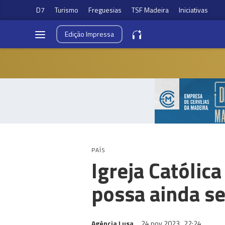
D7
Turismo
Freguesias
TSF Madeira
Iniciativas
Edição
Impressa
PAÍS
Igreja Católic
possa ainda s
Agência Lusa
24 nov 2023
22:24