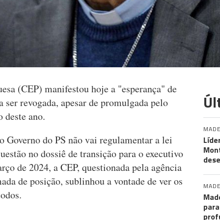
esa (CEP) manifestou hoje a "esperança" de
Úl
sa ser revogada, apesar de promulgada pelo
 deste ano.
MADE
o Governo do PS não vai regulamentar a lei
Líde
Mon
questão no dossiê de transição para o executivo
des
arço de 2024, a CEP, questionada pela agência
ada de posição, sublinhou a vontade de ver os
MADE
todos.
Made
para
prof