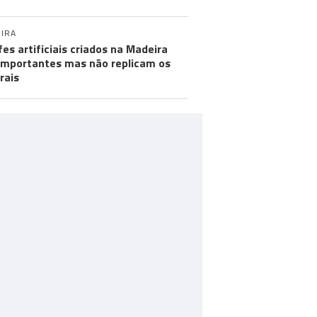
IRA
fes artificiais criados na Madeira
importantes mas não replicam os
rais