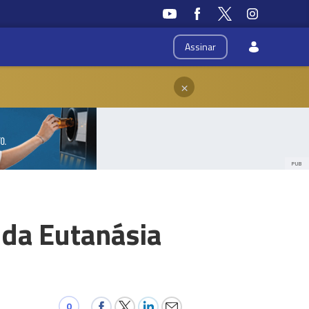
Assinar
×
PUB
 da Eutanásia
0