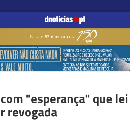
Faltam
63 dias
para os
a com "esperança" que lei
er revogada