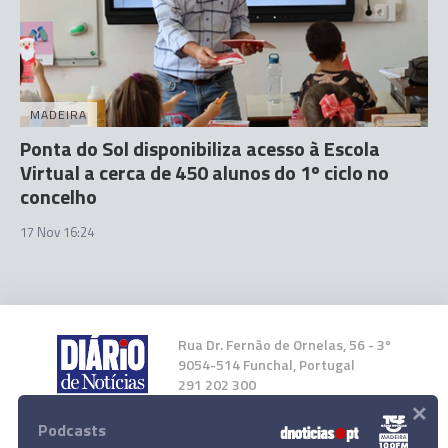
MADEIRA
Ponta do Sol disponibiliza acesso à Escola
Virtual a cerca de 450 alunos do 1º ciclo no
concelho
17 Nov 16:24
Rua Dr. Fernão de Ornelas, 56 - 3º
9054-514 Funchal, Portugal
291 202 300
×
Podcasts
Instale a nossa App