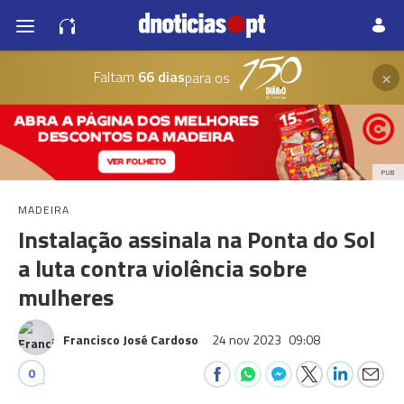
×
Faltam
66 dias
para os
PUB
MADEIRA
Instalação assinala na Ponta do Sol
a luta contra violência sobre
mulheres
Francisco José Cardoso
24 nov 2023
09:08
0