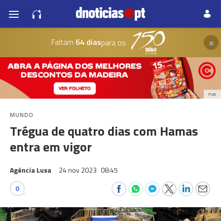
×
Faltam
64 dias
para os
PUB
MUNDO
Trégua de quatro dias com Hamas
entra em vigor
Agência Lusa
24 nov 2023
08:45
0